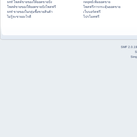
smf โพสต์ขายของให้ยอดขายปัง
กลยุทธ์เพิ่มยอดขาย
โพสต์ขายของให้ยอดขายปังโพสฟรี
โพสฟรีการกระตุ้นยอดขาย
smf ขายของในกลุ่มซื้อขายสินค้า
เว็บบอร์ดฟรี
ไม่รู้จะขายอะไรดี
โปรโมทฟรี
SMF 2.0.1
S
Simp