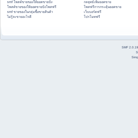
smf โพสต์ขายของให้ยอดขายปัง
กลยุทธ์เพิ่มยอดขาย
โพสต์ขายของให้ยอดขายปังโพสฟรี
โพสฟรีการกระตุ้นยอดขาย
smf ขายของในกลุ่มซื้อขายสินค้า
เว็บบอร์ดฟรี
ไม่รู้จะขายอะไรดี
โปรโมทฟรี
SMF 2.0.1
S
Simp